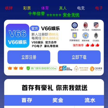
356体育在线官网(中国)有限公司
首页
千岛湖希尔顿度假酒店
服务与解决方案
酒店八楼客房上方安装有冷却塔、水泵机组、排风机组、油烟风机
产品中心
等设备；一楼设备层安装有压缩机；四间冷库设置有六台冷却风
机。
应用案例
电梯减振系统
2025-03-06 15:09:05
356体育在线官网
108
联系我们
空调减振系统
住宅场景
关于我们
水泵减振系统
商业场景
一、项目概况
新闻中心
变压器减振系统
工业场景
酒店八楼客房上方安装有冷却塔、水泵机组、排风机组、油烟风机
等设备；一楼设备层安装有压缩机；四间冷库设置有六台冷却风
建筑隔音系统
专业场景
公司动态
机。各组设备运行时，发出２０Ｈｚ～５００Ｈｚ的低频噪声，严