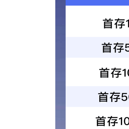
配电柜减振垫