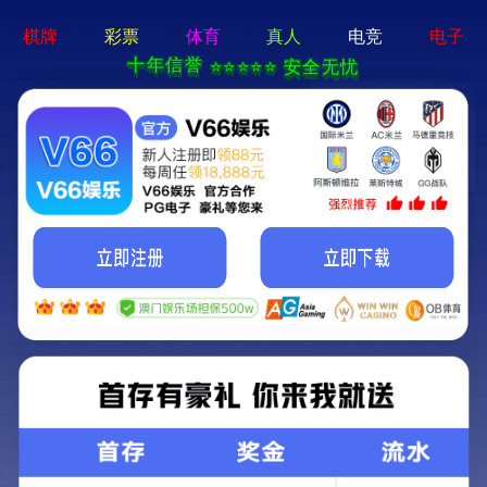
356体育在线官网(中国)有限公司
首页
服务与解决方案
产品中心
电梯减振系统
空调减振系统
水泵减振系统
变压器减振系统
建筑隔音系统
墙面隔声
浮筑地面
吊顶隔声
管道隔声
应用案例
住宅场景
商业场景
工业场景
专业场景
联系我们
关于我们